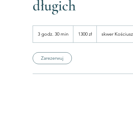
długich
1300
złotych
3 godz. 30 min
3
1300 zł
skwer Kościusz
polskich
g
o
d
Zarezerwuj
z
.
3
0
m
i
n